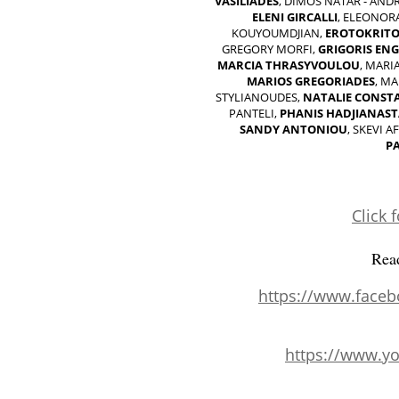
VASILIADES
, DIMOS NATAR - AND
ELENI
GIRCALLI
, ELEONOR
KOUYOUMDJIAN,
EROTOKRIT
GREGORY MORFI,
GRIGORIS
ENG
MARCIA
THRASYVOULOU
, MARI
MARIOS
GREGORIADES
, M
STYLIANOUDES,
NATALIE
CONST
PANTELI,
PHANIS
HADJIANAST
SANDY
ANTONIOU
, SKEVI A
P
Click 
Read
https://www.faceb
https://www.